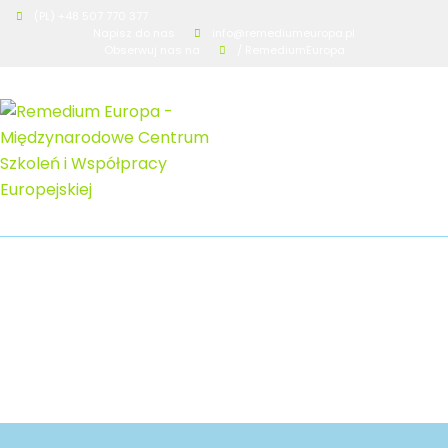
(PL) +48 507 770 377
Napisz do nas
info@remediumeuropa.pl
Obserwuj nas na
/ RemediumEuropa
Zyczenia 2022