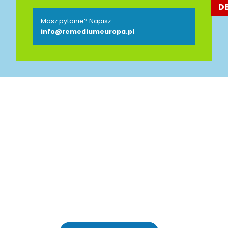
D
Masz pytanie? Napisz
info@remediumeuropa.pl
Jesteśmy Partnerem
Polsko-Niemieckiej Izby
Przemysłowo-Handlowej
AHK