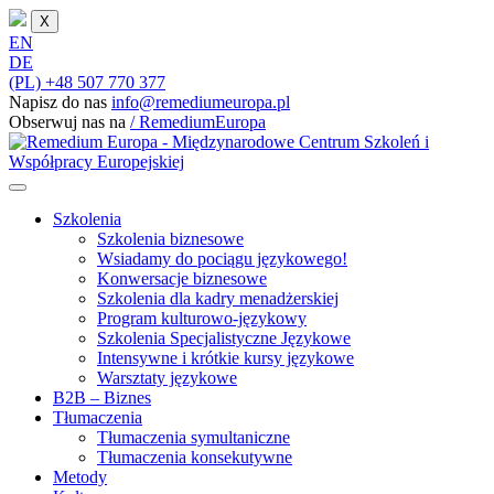
X
EN
DE
(PL) +48 507 770 377
Napisz do nas
info@remediumeuropa.pl
Obserwuj nas na
/ RemediumEuropa
Szkolenia
Szkolenia biznesowe
Wsiadamy do pociągu językowego!
Konwersacje biznesowe
Szkolenia dla kadry menadżerskiej
Program kulturowo-językowy
Szkolenia Specjalistyczne Językowe
Intensywne i krótkie kursy językowe
Warsztaty językowe
B2B – Biznes
Tłumaczenia
Tłumaczenia symultaniczne
Tłumaczenia konsekutywne
Metody