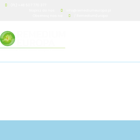
(PL) +48 507 770 377
Napisz do nas
info@remediumeuropa.pl
Obserwuj nas na
/ RemediumEuropa
niderlandzki-1