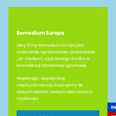
Remedium Europa
Ideą firmy Remedium Europa jest
znalezienie, opracowanie i przekazanie
„re-medium”, czyli złotego środka w
komunikacji biznesowej i językowej.
Wspierając współpracę
międzynarodową, inspirujemy do
nowych działań, nowych idei i nowych
możliwości.
E