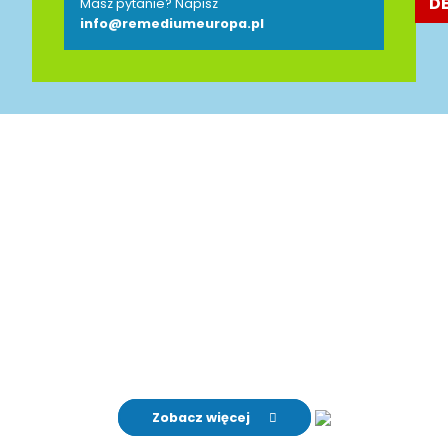
D
Masz pytanie? Napisz
info@remediumeuropa.pl
Jesteśmy Partnerem
Polsko-Niemieckiej Izby
Przemysłowo-Handlowej
AHK
Zobacz więcej