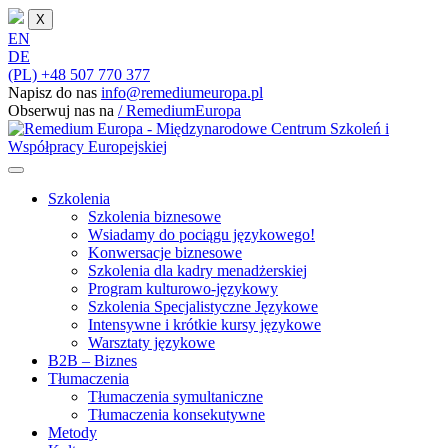
X
EN
DE
(PL) +48 507 770 377
Napisz do nas
info@remediumeuropa.pl
Obserwuj nas na
/ RemediumEuropa
Szkolenia
Szkolenia biznesowe
Wsiadamy do pociągu językowego!
Konwersacje biznesowe
Szkolenia dla kadry menadżerskiej
Program kulturowo-językowy
Szkolenia Specjalistyczne Językowe
Intensywne i krótkie kursy językowe
Warsztaty językowe
B2B – Biznes
Tłumaczenia
Tłumaczenia symultaniczne
Tłumaczenia konsekutywne
Metody