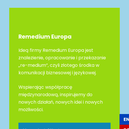
Remedium Europa
Ideą firmy Remedium Europa jest
znalezienie, opracowanie i przekazanie
„re-medium”, czyli złotego środka w
komunikacji biznesowej i językowej.
Wspierając współpracę
międzynarodową, inspirujemy do
nowych działań, nowych idei i nowych
możliwości.
E