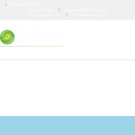
(PL) +48 507 770 377
Napisz do nas
info@remediumeuropa.pl
Obserwuj nas na
/ RemediumEuropa
a5