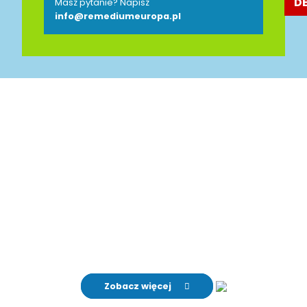
D
Masz pytanie? Napisz
info@remediumeuropa.pl
Jesteśmy Partnerem
Polsko-Niemieckiej Izby
Przemysłowo-Handlowej
AHK
Zobacz więcej