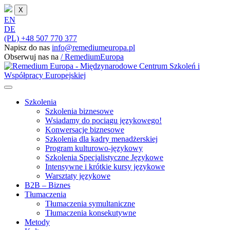
X
EN
DE
(PL) +48 507 770 377
Napisz do nas
info@remediumeuropa.pl
Obserwuj nas na
/ RemediumEuropa
Szkolenia
Szkolenia biznesowe
Wsiadamy do pociągu językowego!
Konwersacje biznesowe
Szkolenia dla kadry menadżerskiej
Program kulturowo-językowy
Szkolenia Specjalistyczne Językowe
Intensywne i krótkie kursy językowe
Warsztaty językowe
B2B – Biznes
Tłumaczenia
Tłumaczenia symultaniczne
Tłumaczenia konsekutywne
Metody