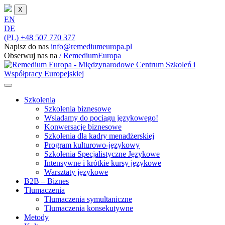
X
EN
DE
(PL) +48 507 770 377
Napisz do nas
info@remediumeuropa.pl
Obserwuj nas na
/ RemediumEuropa
Szkolenia
Szkolenia biznesowe
Wsiadamy do pociągu językowego!
Konwersacje biznesowe
Szkolenia dla kadry menadżerskiej
Program kulturowo-językowy
Szkolenia Specjalistyczne Językowe
Intensywne i krótkie kursy językowe
Warsztaty językowe
B2B – Biznes
Tłumaczenia
Tłumaczenia symultaniczne
Tłumaczenia konsekutywne
Metody