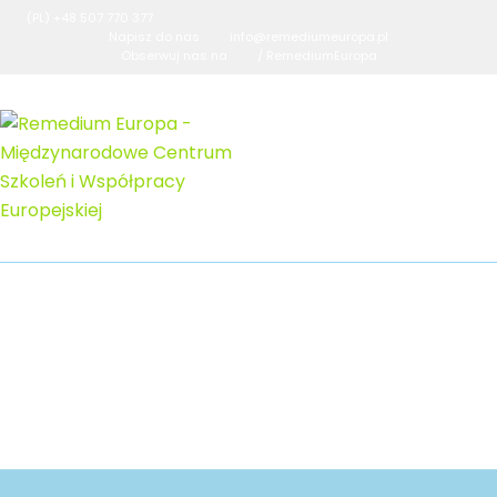
(PL) +48 507 770 377
Napisz do nas
info@remediumeuropa.pl
Obserwuj nas na
/ RemediumEuropa
RE