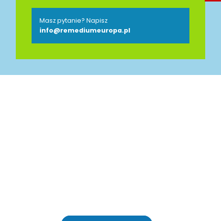
Masz pytanie? Napisz
info@remediumeuropa.pl
Jesteśmy Partnerem
Polsko-Niemieckiej Izby
Przemysłowo-Handlowej
AHK