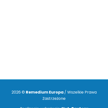
Przywiązujemy szczególne znaczenie do
ochrony Pani/Pana danych
osobowych
. Mamy świadomość, że jest to realizacja konstytucyjnych
wolności: prawa do prywatności (art. 47 Konstytucji) oraz prawa do
ochrony danych (art. 51 Konstytucji). Z tych względów prosimy o
wszelkie uwagi lub sygnały o niepokojących zjawiskach w tej
dziedzinie związanych z działalnością Firmy Remedium Europa.
Uwagi prosimy przekazywać na adres e-
mail:
rodo@remediumeuropa.pl
. Dziękujemy.
2026 ©
Remedium Europa
/ Wszelkie Prawa
Zastrzeżone