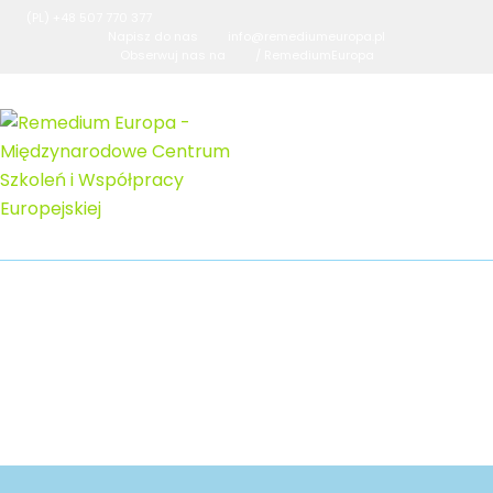
(PL) +48 507 770 377
Napisz do nas
info@remediumeuropa.pl
Obserwuj nas na
/ RemediumEuropa
Projekt-bez-nazwy-3