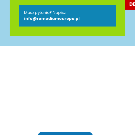
D
Masz pytanie? Napisz
info@remediumeuropa.pl
Jesteśmy Partnerem
Polsko-Niemieckiej Izby
Przemysłowo-Handlowej
AHK