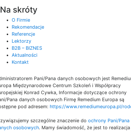
Na skróty
O Firmie
Rekomendacje
Referencje
Lektorzy
B2B – BIZNES
Aktualności
Kontakt
dministratorem Pani/Pana danych osobowych jest Remedi
uropa Międzynarodowe Centrum Szkoleń i Współpracy
uropejskiej Konrad Cywka, Informacje dotyczące ochrony
ani/Pana danych osobowych Firmę Remedium Europa są
ostępne pod adresem:
https://www.remediumeuropa.pl/rod
rzywiązujemy szczególne znaczenie do
ochrony Pani/Pana
anych osobowych
. Mamy świadomość, że jest to realizacja