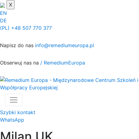
X
EN
DE
(PL) +48 507 770 377
Napisz do nas
info@remediumeuropa.pl
Obserwuj nas na
/ RemediumEuropa
Szybki kontakt
WhatsApp
Milan UK