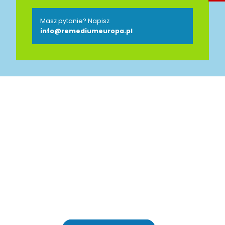
Masz pytanie? Napisz
info@remediumeuropa.pl
Jesteśmy Partnerem
Polsko-Niemieckiej Izby
Przemysłowo-Handlowej
AHK