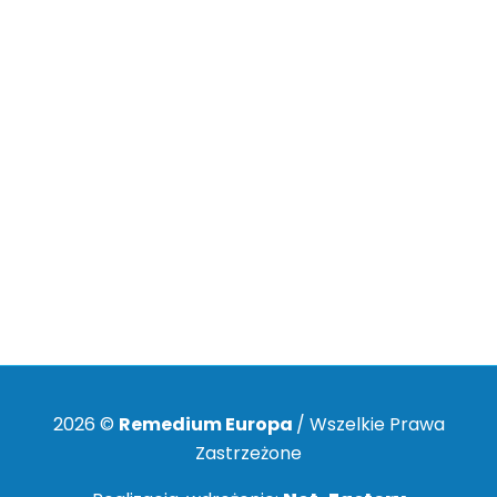
Przywiązujemy szczególne znaczenie do
ochrony Pani/Pana danych
osobowych
. Mamy świadomość, że jest to realizacja konstytucyjnych
wolności: prawa do prywatności (art. 47 Konstytucji) oraz prawa do
ochrony danych (art. 51 Konstytucji). Z tych względów prosimy o
wszelkie uwagi lub sygnały o niepokojących zjawiskach w tej
dziedzinie związanych z działalnością Firmy Remedium Europa.
Uwagi prosimy przekazywać na adres e-
mail:
rodo@remediumeuropa.pl
. Dziękujemy.
2026 ©
Remedium Europa
/ Wszelkie Prawa
Zastrzeżone