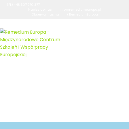
(PL) +48 507 770 377
Napisz do nas
info@remediumeuropa.pl
Obserwuj nas na
/ RemediumEuropa
logo