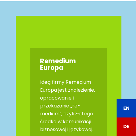
Remedium
Europa
Ideą firmy Remedium
Europa jest znalezienie,
opracowanie i
przekazanie „re-
EN
medium”, czyli złotego
środka w komunikacji
DE
biznesowej i językowej.