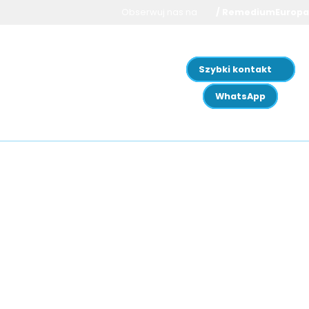
Obserwuj nas na
/ RemediumEuropa
m Europa
Szybki kontakt
WhatsApp