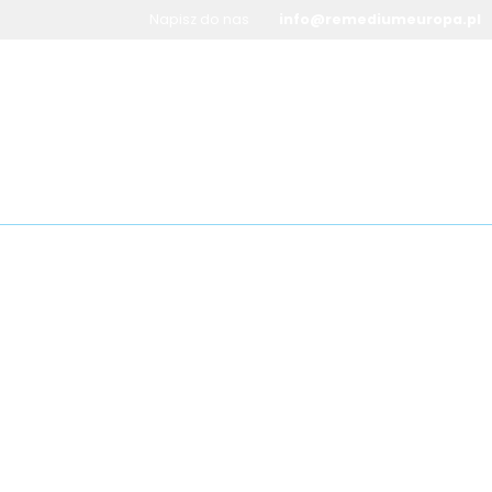
Napisz do nas
info@remediumeuropa.pl
B2B – Biznes
Tłumaczenia
Metody
Kultura
Remediu
52631057