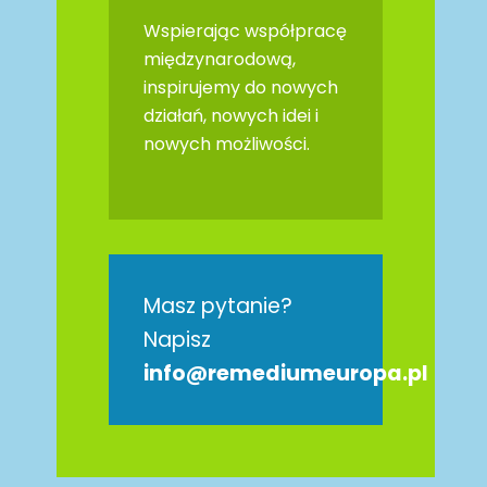
Wspierając współpracę
międzynarodową,
inspirujemy do nowych
działań, nowych idei i
nowych możliwości.
Masz pytanie?
Napisz
info@remediumeuropa.pl