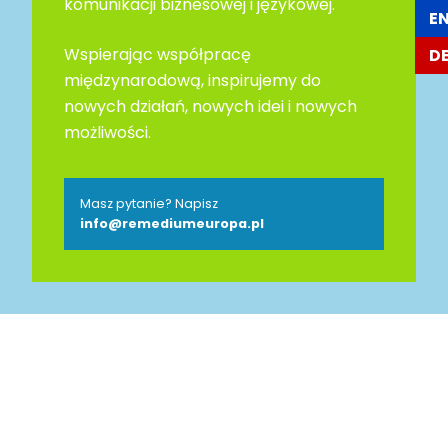
komunikacji biznesowej i językowej.
E
Wspierając współpracę
D
międzynarodową, inspirujemy do
nowych działań, nowych idei i nowych
możliwości.
Masz pytanie? Napisz
info@remediumeuropa.pl