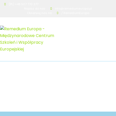
(PL) +48 507 770 377
Napisz do nas
info@remediumeuropa.pl
Obserwuj nas na
/ RemediumEuropa
Konferencje