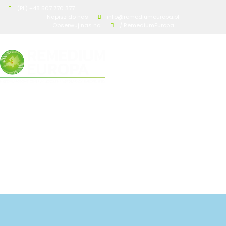
(PL) +48 507 770 377
Napisz do nas
info@remediumeuropa.pl
Obserwuj nas na
/ RemediumEuropa
canstockphoto69228913