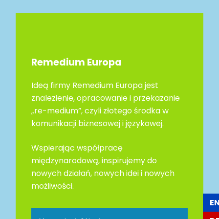
Remedium Europa
Ideą firmy Remedium Europa jest
znalezienie, opracowanie i przekazanie
„re-medium”, czyli złotego środka w
komunikacji biznesowej i językowej.
Wspierając współpracę
międzynarodową, inspirujemy do
nowych działań, nowych idei i nowych
możliwości.
E