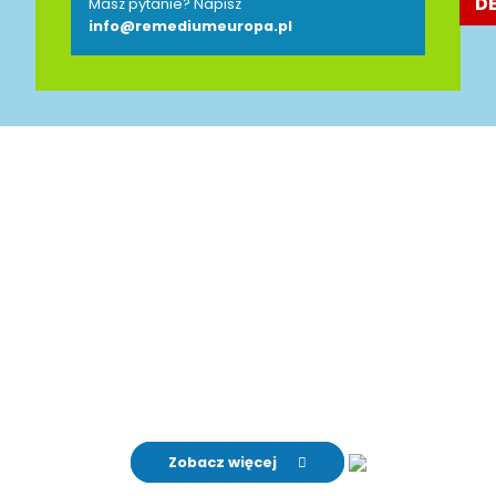
D
Masz pytanie? Napisz
info@remediumeuropa.pl
Jesteśmy Partnerem
Polsko-Niemieckiej Izby
Przemysłowo-Handlowej
AHK
Zobacz więcej