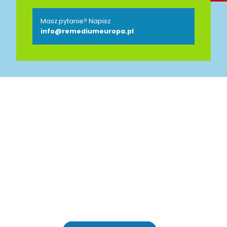
Masz pytanie? Napisz
info@remediumeuropa.pl
Jesteśmy Partnerem
Polsko-Niemieckiej Izby
Przemysłowo-Handlowej
AHK