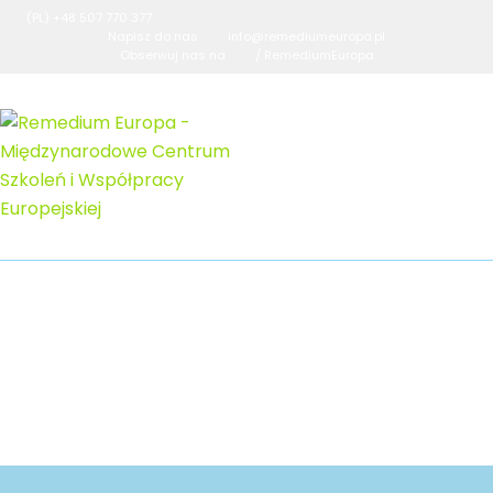
(PL) +48 507 770 377
Napisz do nas
info@remediumeuropa.pl
Obserwuj nas na
/ RemediumEuropa
wpis3