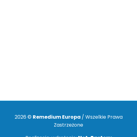
Przywiązujemy szczególne znaczenie do
ochrony Pani/Pana danych
osobowych
. Mamy świadomość, że jest to realizacja konstytucyjnych
wolności: prawa do prywatności (art. 47 Konstytucji) oraz prawa do
ochrony danych (art. 51 Konstytucji). Z tych względów prosimy o
wszelkie uwagi lub sygnały o niepokojących zjawiskach w tej
dziedzinie związanych z działalnością Firmy Remedium Europa.
Uwagi prosimy przekazywać na adres e-
mail:
rodo@remediumeuropa.pl
. Dziękujemy.
2026 ©
Remedium Europa
/ Wszelkie Prawa
Zastrzeżone