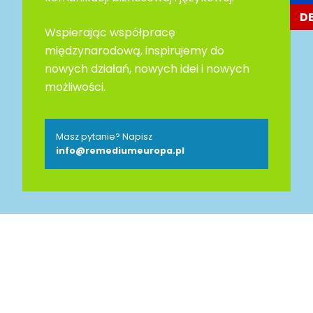
D
Wspierając współpracę
międzynarodową, inspirujemy do
nowych działań, nowych idei i nowych
możliwości.
Masz pytanie? Napisz
info@remediumeuropa.pl