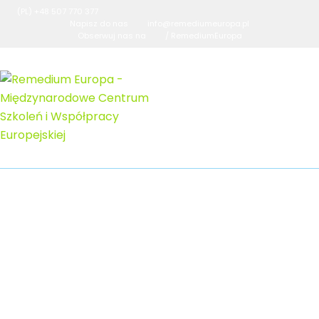
(PL) +48 507 770 377
Napisz do nas
info@remediumeuropa.pl
Obserwuj nas na
/ RemediumEuropa
Remedium Europa –
Laureatem Konkursu Orły
Kształcenia