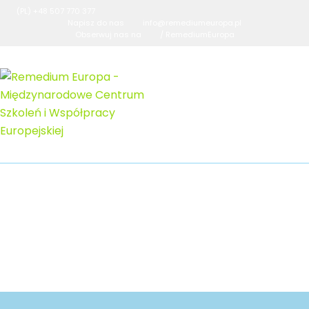
(PL) +48 507 770 377
Napisz do nas
info@remediumeuropa.pl
Obserwuj nas na
/ RemediumEuropa
Jubileusz Remedium Europa