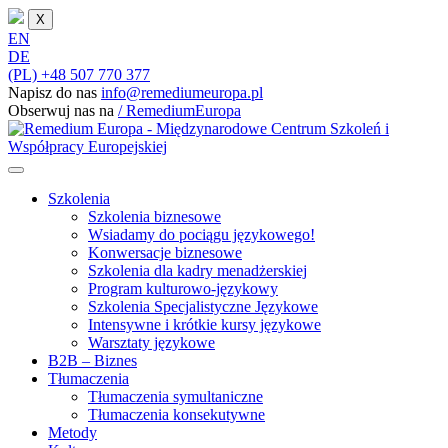
X
EN
DE
(PL) +48 507 770 377
Napisz do nas
info@remediumeuropa.pl
Obserwuj nas na
/ RemediumEuropa
Szkolenia
Szkolenia biznesowe
Wsiadamy do pociągu językowego!
Konwersacje biznesowe
Szkolenia dla kadry menadżerskiej
Program kulturowo-językowy
Szkolenia Specjalistyczne Językowe
Intensywne i krótkie kursy językowe
Warsztaty językowe
B2B – Biznes
Tłumaczenia
Tłumaczenia symultaniczne
Tłumaczenia konsekutywne
Metody