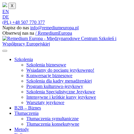
X
EN
DE
(PL) +48 507 770 377
Napisz do nas
info@remediumeuropa.pl
Obserwuj nas na
/ RemediumEuropa
Szkolenia
Szkolenia biznesowe
Wsiadamy do pociągu językowego!
Konwersacje biznesowe
Szkolenia dla kadry menadżerskiej
Program kulturowo-językowy
Szkolenia Specjalistyczne Językowe
Intensywne i krótkie kursy językowe
Warsztaty językowe
B2B – Biznes
Tłumaczenia
Tłumaczenia symultaniczne
Tłumaczenia konsekutywne
Metody