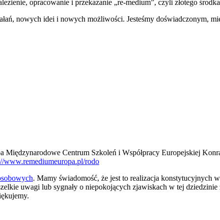
ezienie, opracowanie i przekazanie „re-medium”, czyli złotego środk
ałań, nowych idei i nowych możliwości. Jesteśmy doświadczonym, m
a Międzynarodowe Centrum Szkoleń i Współpracy Europejskiej Konra
s://www.remediumeuropa.pl/rodo
 osobowych
. Mamy świadomość, że jest to realizacja konstytucyjnych w
szelkie uwagi lub sygnały o niepokojących zjawiskach w tej dziedzin
iękujemy.