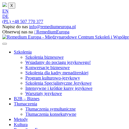
X
EN
DE
(PL) +48 507 770 377
Napisz do nas
info@remediumeuropa.pl
Obserwuj nas na
/ RemediumEuropa
Szkolenia
Szkolenia biznesowe
Wsiadamy do pociągu językowego!
Konwersacje biznesowe
Szkolenia dla kadry menadżerskiej
Program kulturowo-językowy
Szkolenia Specjalistyczne Językowe
Intensywne i krótkie kursy językowe
Warsztaty językowe
B2B – Biznes
Tłumaczenia
Tłumaczenia symultaniczne
Tłumaczenia konsekutywne
Metody
Kultura