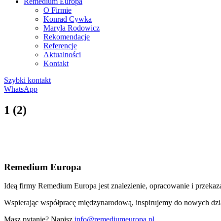
Remedium Europa
O Firmie
Konrad Cywka
Maryla Rodowicz
Rekomendacje
Referencje
Aktualności
Kontakt
Szybki kontakt
WhatsApp
1 (2)
Remedium Europa
Ideą firmy Remedium Europa jest znalezienie, opracowanie i przekaz
Wspierając współpracę międzynarodową, inspirujemy do nowych dzia
Masz pytanie? Napisz
info@remediumeuropa.pl