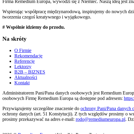
Firma Remedium Europa, wywodzi się z Niemiec. Naszą ideą jest znal
Wspierając współpracę międzynarodową, inspirujemy do nowych dzi
tworzenia czegoś kreatywnego i wyjątkowego.
# Wspólnie idziemy do przodu.
Na skróty
O Firmie
Rekomendacje
Referencje
Lektorzy
B2B – BIZNES
Aktualności
Kontakt
Administratorem Pani/Pana danych osobowych jest Remedium Europ
osobowych Firmę Remedium Europa są dostępne pod adresem:
http
Przywiązujemy szczególne znaczenie do
ochrony Pani/Pana danych
ochrony danych (art. 51 Konstytucji). Z tych względów prosimy o w
prosimy przekazywać na adres e-mail:
rodo@remediumeuropa.pl
. Dz